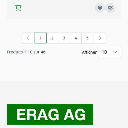
1
2
3
4
5
Vous lisez actuellement la page
Page
Page
Page
Page
Produits
1
-
10
sur
46
Afficher