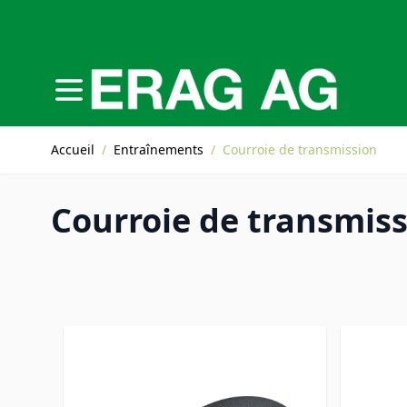
Allez au contenu
Accueil
/
Entraînements
/
Courroie de transmission
Courroie de transmis