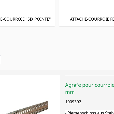
E-COURROIE "SIX POINTE"
ATTACHE-COURROIE F
Agrafe pour courroi
mm
1009392
- Riemenschloss aus Stah