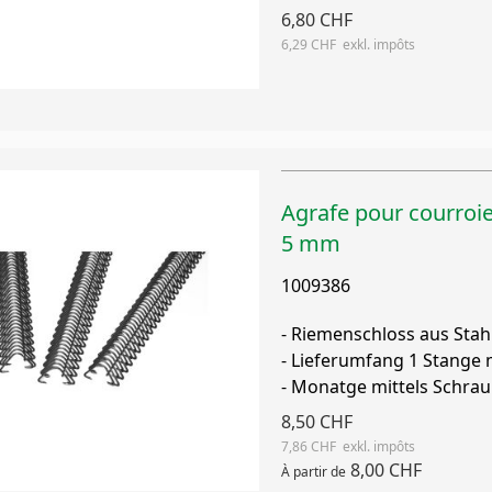
6,80 CHF
6,29 CHF
Agrafe pour courroie
5 mm
1009386
- Riemenschloss aus Stah
- Lieferumfang 1 Stange
- Monatge mittels Schra
8,50 CHF
7,86 CHF
8,00 CHF
À partir de