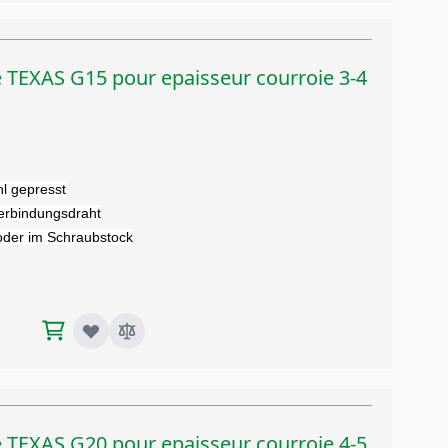
e TEXAS G15 pour epaisseur courroie 3-4
l gepresst
Verbindungsdraht
oder im Schraubstock
e TEXAS G20 pour epaisseur courroie 4-5