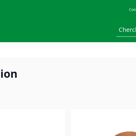
Con
sion