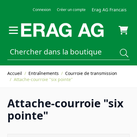
Allez au contenu
Erag AG Francais
Connexion
Créer un compte
Accueil
/
Entraînements
/
Courroie de transmission
/
Attache-courroie "six pointe"
Attache-courroie "six
pointe"