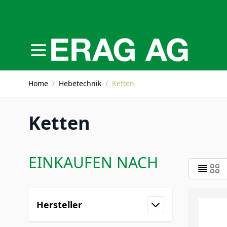
Direkt zum Inhalt
Home
/
Hebetechnik
/
Ketten
Ketten
EINKAUFEN NACH
Zur Produktliste springen
Hersteller
Filter