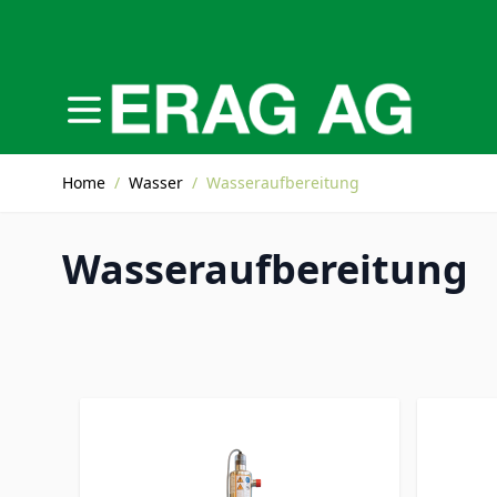
Direkt zum Inhalt
Home
/
Wasser
/
Wasseraufbereitung
Wasseraufbereitung