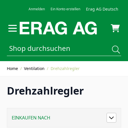
Direkt zum Inhalt
Erag AG Deutsch
Anmelden
Ein Konto erstellen
Home
/
Ventilation
/
Drehzahlregler
Drehzahlregler
EINKAUFEN NACH