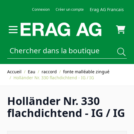
Allez au contenu
Erag AG Francais
Connexion
Créer un compte
Accueil
/
Eau
/
raccord
/
fonte malléable zingué
/
Holländer Nr. 330 flachdichtend - IG / IG
Holländer Nr. 330
flachdichtend - IG / IG