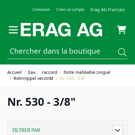
Allez au contenu
Erag AG Francais
Connexion
Créer un compte
Accueil
/
Eau
/
raccord
/
fonte malléable zingué
/
Rohrnippel verzinkt
/
Nr. 530 - 3/8"
Nr. 530 - 3/8"
FILTRER PAR