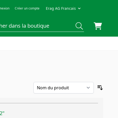
Erag AG Francais
nexion
Créer un compte
2"