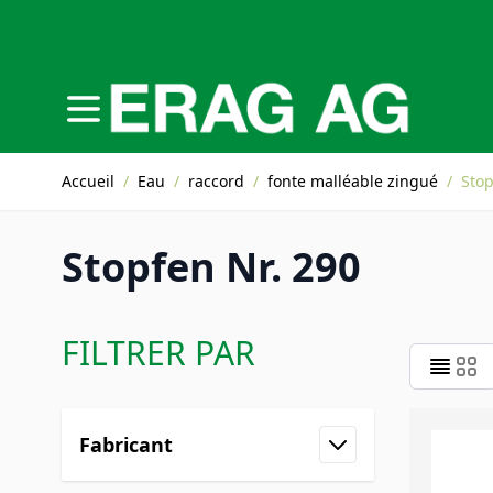
Allez au contenu
Accueil
/
Eau
/
raccord
/
fonte malléable zingué
/
Stop
Stopfen Nr. 290
FILTRER PAR
Skip to product list
Fabricant
filter