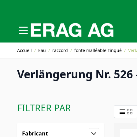
Allez au contenu
Accueil
/
Eau
/
raccord
/
fonte malléable zingué
/
Verl
Verlängerung Nr. 526 -
FILTRER PAR
Skip to product list
Fabricant