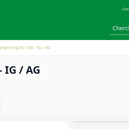
Con
ängerung Nr. 526 - IG / AG
 IG / AG