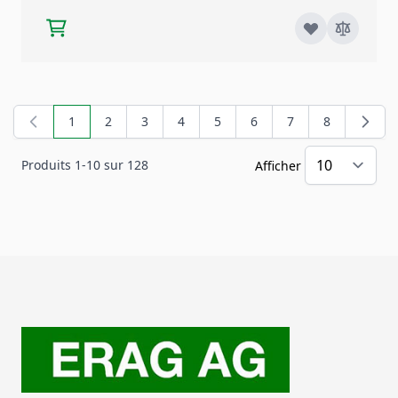
1
2
3
4
5
6
7
8
Vous lisez actuellement la page
Page
Page
Page
Page
Page
Page
Page
Produits
1
-
10
sur
128
Afficher