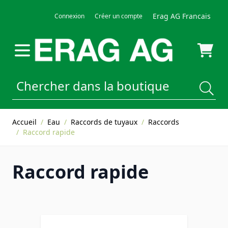
Allez au contenu
Erag AG Francais
Connexion
Créer un compte
Accueil
/
Eau
/
Raccords de tuyaux
/
Raccords
/
Raccord rapide
Raccord rapide