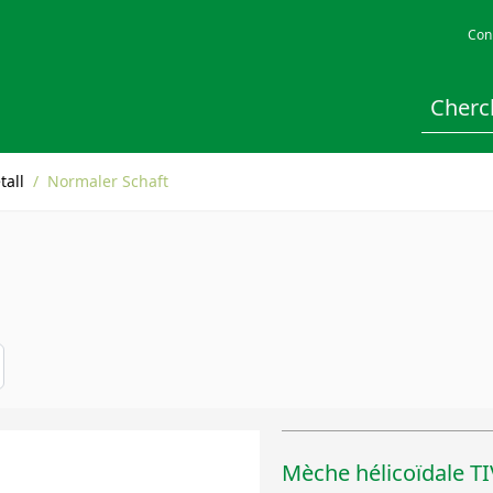
Con
tall
/
Normaler Schaft
Mèche hélicoïdale 