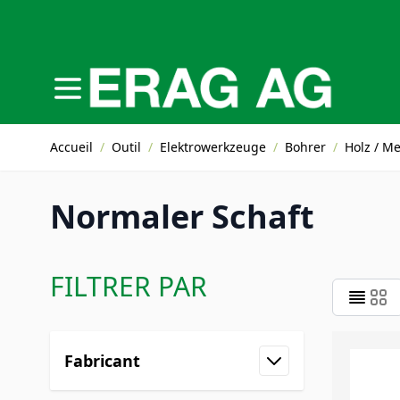
Allez au contenu
Accueil
/
Outil
/
Elektrowerkzeuge
/
Bohrer
/
Holz / Me
Normaler Schaft
FILTRER PAR
Skip to product list
Fabricant
filter