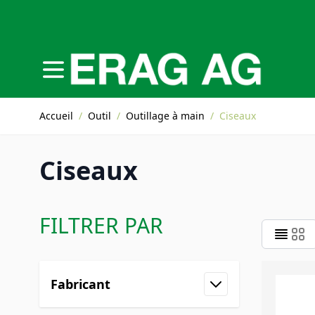
Allez au contenu
Accueil
/
Outil
/
Outillage à main
/
Ciseaux
Ciseaux
FILTRER PAR
Skip to product list
Fabricant
filter