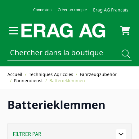
Allez au contenu
Erag AG Francais
Connexion
Créer un compte
Accueil
/
Techniques Agricoles
/
Fahrzeugzubehör
/
Pannendienst
/
Batterieklemmen
Batterieklemmen
FILTRER PAR