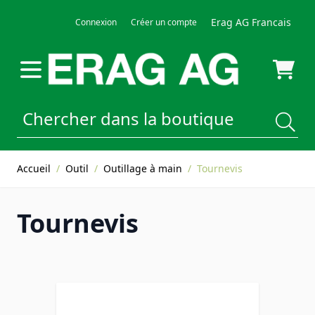
Allez au contenu
Erag AG Francais
Connexion
Créer un compte
Accueil
/
Outil
/
Outillage à main
/
Tournevis
Tournevis