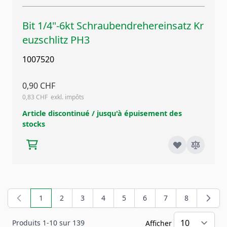
Bit 1/4"-6kt Schraubendrehereinsatz Kr
euzschlitz PH3
1007520
0,90 CHF
0,83 CHF
Article discontinué / jusqu'à épuisement des
stocks
1
2
3
4
5
6
7
8
Vous lisez actuellement la page
Page
Page
Page
Page
Page
Page
Page
Produits
1
-
10
sur
139
Afficher