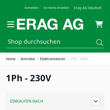
Direkt zum Inhalt
Erag AG Deutsch
Anmelden
Ein Konto erstellen
Home
/
Antriebe
/
Elektromotoren
/
1Ph - 230V
1Ph - 230V
EINKAUFEN NACH