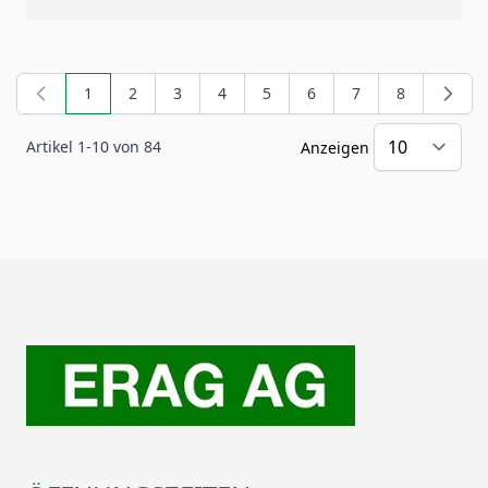
1
2
3
4
5
6
7
8
Sie lesen gerade Seite
Seite
Seite
Seite
Seite
Seite
Seite
Seite
Artikel
1
-
10
von
84
Anzeigen