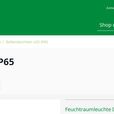
Anme
n
/
Balkenleuchten LED IP65
P65
Feuchtraumleuchte 