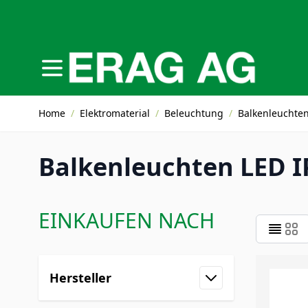
Direkt zum Inhalt
Home
/
Elektromaterial
/
Beleuchtung
/
Balkenleuchte
Balkenleuchten LED I
EINKAUFEN NACH
Zur Produktliste springen
Hersteller
Filter