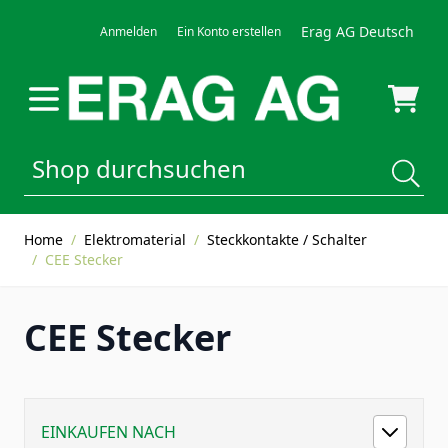
Direkt zum Inhalt
Erag AG Deutsch
Anmelden
Ein Konto erstellen
Home
/
Elektromaterial
/
Steckkontakte / Schalter
/
CEE Stecker
CEE Stecker
EINKAUFEN NACH