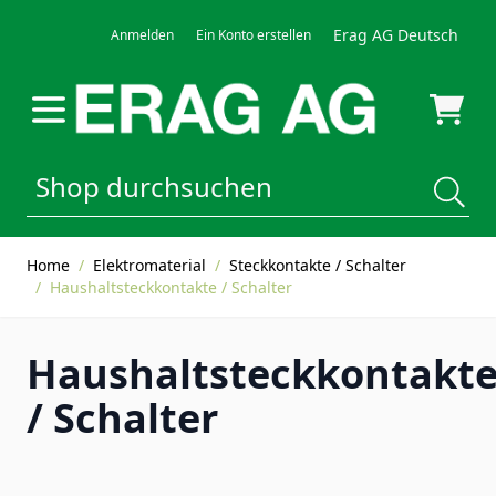
Direkt zum Inhalt
Erag AG Deutsch
Anmelden
Ein Konto erstellen
Home
/
Elektromaterial
/
Steckkontakte / Schalter
/
Haushaltsteckkontakte / Schalter
Haushaltsteckkontakt
/ Schalter