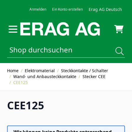
Direkt zum Inhalt
Erag AG Deutsch
Anmelden
Ein Konto erstellen
Home
/
Elektromaterial
/
Steckkontakte / Schalter
/
Wand- und Anbausteckkontakte
/
Stecker CEE
/
CEE125
CEE125