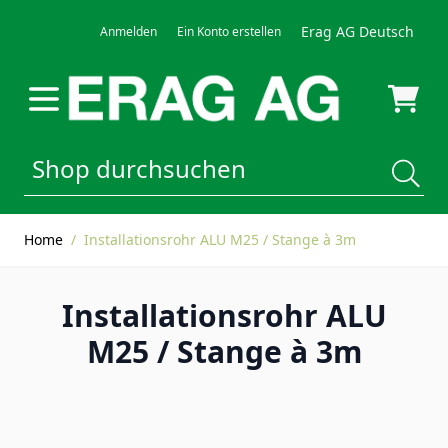
Direkt zum Inhalt
Erag AG Deutsch
Anmelden
Ein Konto erstellen
Home
/
Installationsrohr ALU M25 / Stange à 3m
Installationsrohr ALU
M25 / Stange à 3m