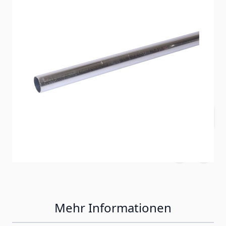
mehrfaches davon
SKU
1022528
6,50 CHF
exkl. Steuern:
6,01 CHF
Menge
Mehr Informationen