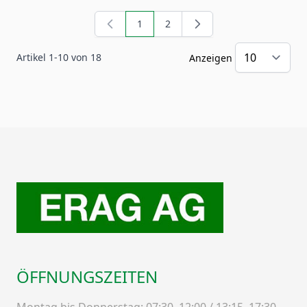
1
2
Sie lesen gerade Seite
Seite
Artikel
1
-
10
von
18
Anzeigen
ÖFFNUNGSZEITEN
Montag bis Donnerstag: 07:30–12:00 / 13:15–17:30