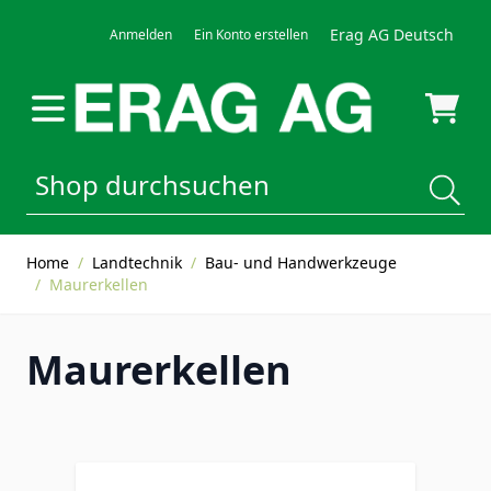
Direkt zum Inhalt
Erag AG Deutsch
Anmelden
Ein Konto erstellen
Home
/
Landtechnik
/
Bau- und Handwerkzeuge
/
Maurerkellen
Maurerkellen