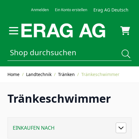
Direkt zum Inhalt
Erag AG Deutsch
Anmelden
Ein Konto erstellen
Home
/
Landtechnik
/
Tränken
/
Tränkeschwimmer
Tränkeschwimmer
EINKAUFEN NACH