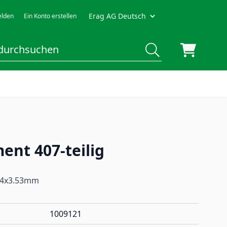
Erag AG Deutsch
lden
Ein Konto erstellen
ent 407-teilig
0.4x3.53mm
1009121