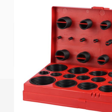
Mehr Informationen
VPE
1 Stück
Hersteller
Verschied
32 Grössen
Besonderes
50.4x3.53