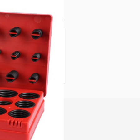
ene
 2.9x1.78 bis
mm