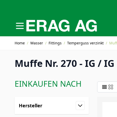
Direkt zum Inhalt
Home
/
Wasser
/
Fittings
/
Temperguss verzinkt
/
Muff
Muffe Nr. 270 - IG / IG
EINKAUFEN NACH
Zur Produktliste springen
Hersteller
Filter