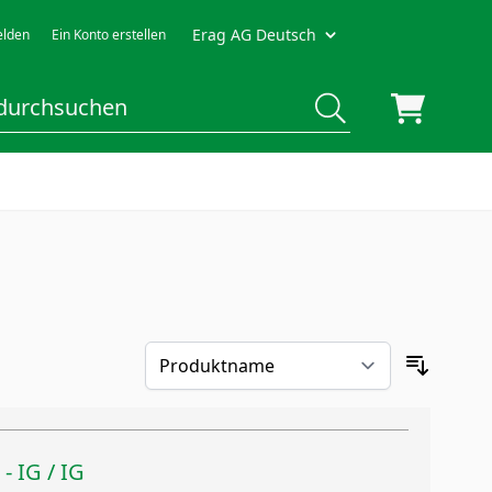
Erag AG Deutsch
lden
Ein Konto erstellen
 - IG / IG