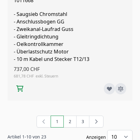
1011668
- Saugsieb Chromstahl
- Anschlussbogen GG
- Zweikanal-Laufrad Guss
- Gleitringdichtung
- Oelkontrollkammer
- Überlastschutz Motor
- 10 m Kabel und Stecker T12/13
737,00 CHF
681,78 CHF
1
2
3
Sie lesen gerade Seite
Seite
Seite
Artikel
1
-
10
von
23
Anzeigen