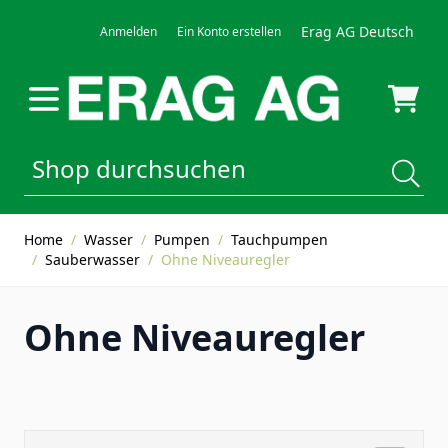
Direkt zum Inhalt
Erag AG Deutsch
Anmelden
Ein Konto erstellen
Home
/
Wasser
/
Pumpen
/
Tauchpumpen
/
Sauberwasser
/
Ohne Niveauregler
Ohne Niveauregler