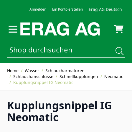
Direkt zum Inhalt
Erag AG Deutsch
Anmelden
Ein Konto erstellen
Home
/
Wasser
/
Schlaucharmaturen
/
Schlauchanschlüsse
/
Schnellkupplungen
/
Neomatic
/
Kupplungsnippel IG Neomatic
Kupplungsnippel IG
Neomatic