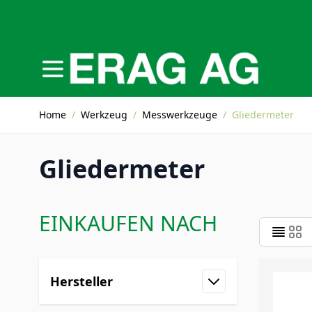
Direkt zum Inhalt
Home
/
Werkzeug
/
Messwerkzeuge
/
Gliedermeter
Gliedermeter
EINKAUFEN NACH
Zur Produktliste springen
Hersteller
Filter