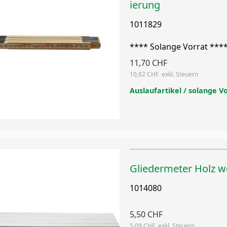
ierung
1011829
**** Solange Vorrat ***
11,70 CHF
10,82 CHF
Auslaufartikel / solange V
Gliedermeter Holz we
1014080
5,50 CHF
5,09 CHF