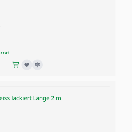
*
orrat
iss lackiert Länge 2 m