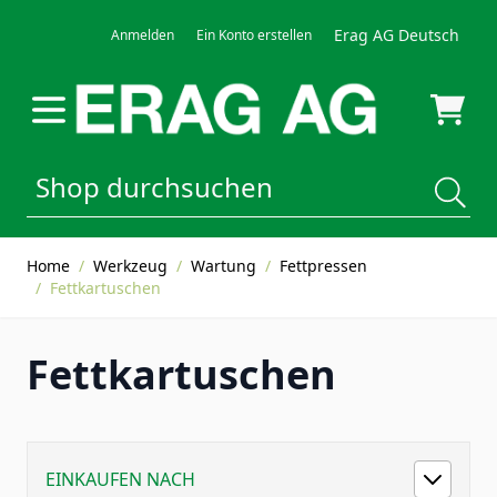
Direkt zum Inhalt
Erag AG Deutsch
Anmelden
Ein Konto erstellen
Home
/
Werkzeug
/
Wartung
/
Fettpressen
/
Fettkartuschen
Fettkartuschen
EINKAUFEN NACH