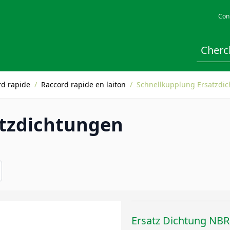
Con
rd rapide
/
Raccord rapide en laiton
/
Schnellkupplung Ersatzdi
atzdichtungen
Ersatz Dichtung NB