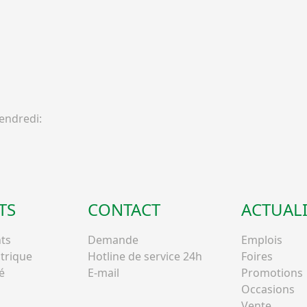
ndredi:
TS
CONTACT
ACTUALI
ts
Demande
Emplois
ctrique
Hotline de service 24h
Foires
é
E-mail
Promotions
Occasions
Vente