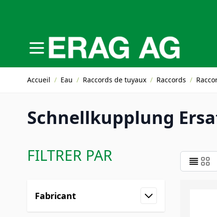
Allez au contenu
Accueil
/
Eau
/
Raccords de tuyaux
/
Raccords
/
Racco
Schnellkupplung Ers
FILTRER PAR
Skip to product list
Fabricant
filter