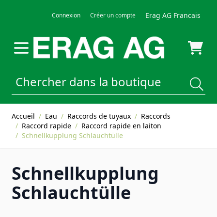
Allez au contenu
Erag AG Francais
Connexion
Créer un compte
Accueil
/
Eau
/
Raccords de tuyaux
/
Raccords
/
Raccord rapide
/
Raccord rapide en laiton
/
Schnellkupplung Schlauchtülle
Schnellkupplung
Schlauchtülle