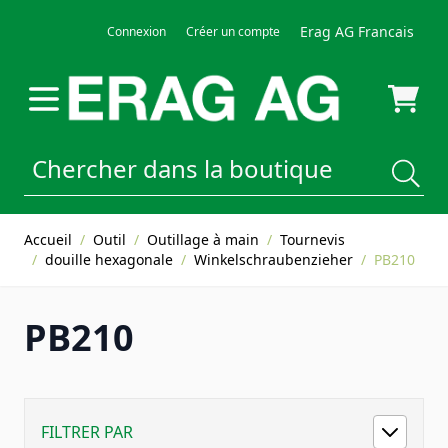
Allez au contenu
Erag AG Francais
Connexion
Créer un compte
Accueil
/
Outil
/
Outillage à main
/
Tournevis
/
douille hexagonale
/
Winkelschraubenzieher
/
PB210
PB210
FILTRER PAR